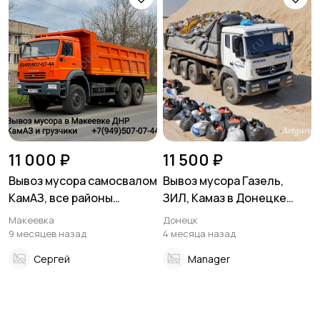
11 000 ₽
11 500 ₽
Вывоз мусора самосвалом
Вывоз мусора Газель,
КамАЗ, все районы
ЗИЛ, Камаз в Донецке
Макеевки
Макеевке ДНР
Макеевка
Донецк
9 месяцев назад
4 месяца назад
Сергей
Manager