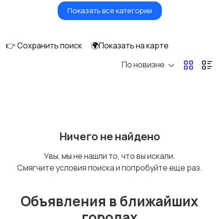
Показать все категории
Красота и здоровье
Транспорт,
перевозки
👉 Сохранить поиск
🌍Показать на карте
По новизне
Ремонт и
IT, интернет, телеком
строительство
Деловые услуги
Уборка и клининг
Ничего не найдено
Увы, мы не нашли то, что вы искали.
Смягчите условия поиска и попробуйте еще раз.
Автоуслуги
Ремонт техники
Объявления в ближайших
городах