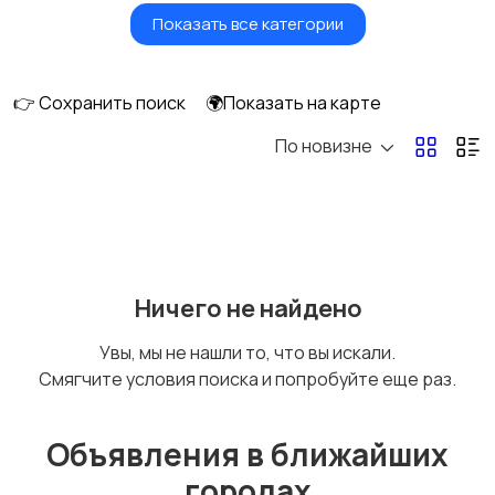
Показать все категории
Красота и здоровье
Транспорт,
перевозки
👉 Сохранить поиск
🌍Показать на карте
По новизне
Ремонт и
IT, интернет, телеком
строительство
Деловые услуги
Уборка и клининг
Ничего не найдено
Увы, мы не нашли то, что вы искали.
Смягчите условия поиска и попробуйте еще раз.
Автоуслуги
Ремонт техники
Объявления в ближайших
городах