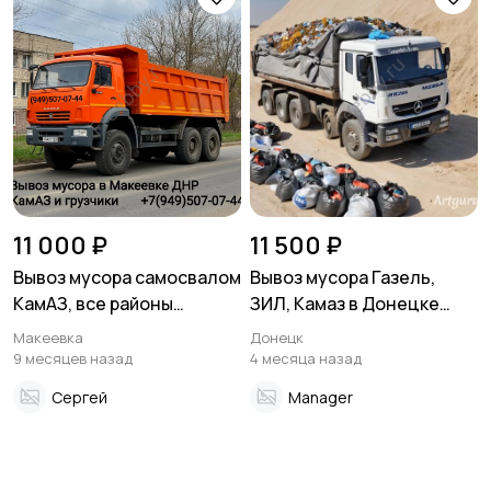
11 000 ₽
11 500 ₽
Вывоз мусора самосвалом
Вывоз мусора Газель,
КамАЗ, все районы
ЗИЛ, Камаз в Донецке
Макеевки
Макеевке ДНР
Макеевка
Донецк
9 месяцев назад
4 месяца назад
Сергей
Manager