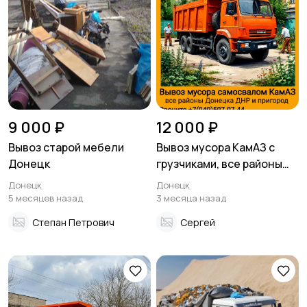
9 000 ₽
12 000 ₽
Вывоз старой мебели
Вывоз мусора КамАЗ с
Донецк
грузчиками, все районы
Донецка ДНР
Донецк
Донецк
5 месяцев назад
3 месяца назад
Степан Петрович
Сергей