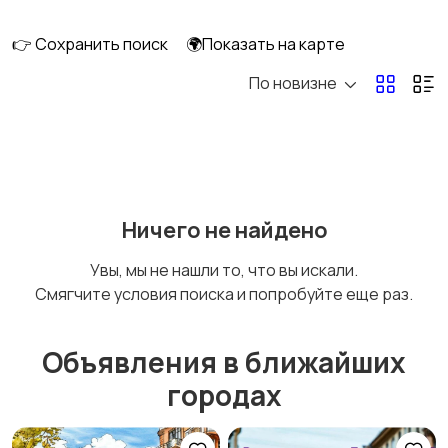
перевозки
👉 Сохранить поиск
🌍Показать на карте
По новизне
Ремонт и
IT, интернет, телеком
строительство
Деловые услуги
Уборка и клининг
Ничего не найдено
Увы, мы не нашли то, что вы искали.
Смягчите условия поиска и попробуйте еще раз.
Автоуслуги
Ремонт техники
Объявления в ближайших
городах
Организация
Фото- и видеосъемка