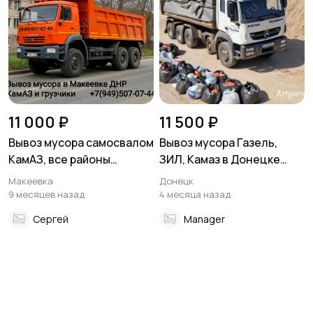
11 000 ₽
11 500 ₽
Вывоз мусора самосвалом
Вывоз мусора Газель,
КамАЗ, все районы
ЗИЛ, Камаз в Донецке
Макеевки
Макеевке ДНР
Макеевка
Донецк
9 месяцев назад
4 месяца назад
Сергей
Manager