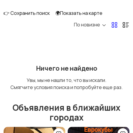
👉 Сохранить поиск
🌍Показать на карте
По новизне
Освещение
Оформление
интерьера
Охрана и
Подставки и тумбы
Ничего не найдено
сигнализации
Увы, мы не нашли то, что вы искали.
Смягчите условия поиска и попробуйте еще раз.
Посуда
Растения и семена
Объявления в ближайших
городах
Сад и огород
Садовая мебель