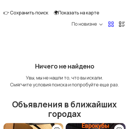
👉 Сохранить поиск
🌍Показать на карте
По новизне
Освещение
Оформление
интерьера
Охрана и
Подставки и тумбы
Ничего не найдено
сигнализации
Увы, мы не нашли то, что вы искали.
Смягчите условия поиска и попробуйте еще раз.
Посуда
Растения и семена
Объявления в ближайших
городах
Сад и огород
Садовая мебель