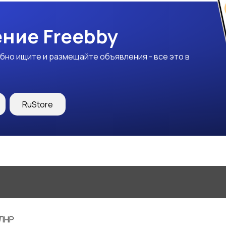
ние Freebby
бно ищите и размещайте объявления - все это в
RuStore
 ЛНР