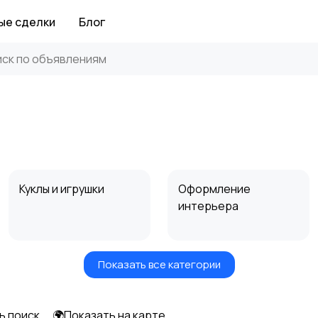
ые сделки
Блог
Куклы и игрушки
Оформление
интерьера
Показать все категории
Другое
ь поиск
🌍Показать на карте