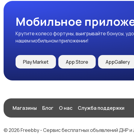
Мобильное приложе
Крутите колесо фортуны, выигрывайте бонусы, удо
нашем мобильном приложении!
Play Market
App Store
AppGallery
Магазины
Блог
О нас
Служба поддержки
© 2026 Freebby - Сервис бесплатных объявлений ДНР и