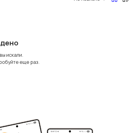
йдено
 вы искали.
робуйте еще раз.