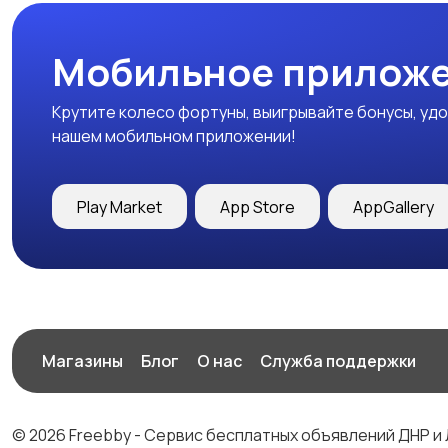
Мобильное приложе
Крутите колесо фортуны, выигрывайте бонусы, удо
нашем мобильном приложении!
Play Market
App Store
AppGallery
Магазины
Блог
О нас
Служба поддержки
© 2026 Freebby - Сервис бесплатных объявлений ДНР и