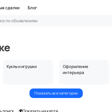
ые сделки
Блог
ке
Куклы и игрушки
Оформление
интерьера
Показать все категории
Другое
ь поиск
🌍Показать на карте