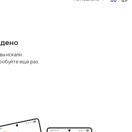
йдено
 вы искали.
робуйте еще раз.