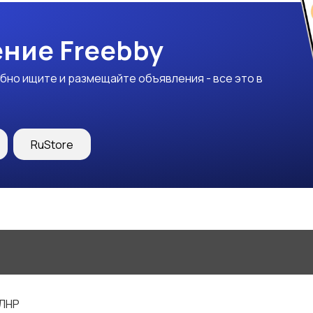
ние Freebby
бно ищите и размещайте объявления - все это в
RuStore
 ЛНР