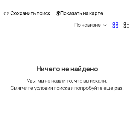
ПК
👉 Сохранить поиск
🌍Показать на карте
По новизне
Коллекционирование
Материалы для
творчества
Музыкальные
Настольные игры
Ничего не найдено
инструменты
Увы, мы не нашли то, что вы искали.
Смягчите условия поиска и попробуйте еще раз.
Другое