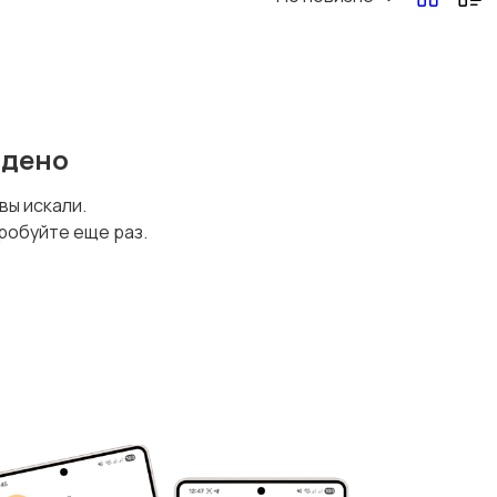
йдено
 вы искали.
робуйте еще раз.