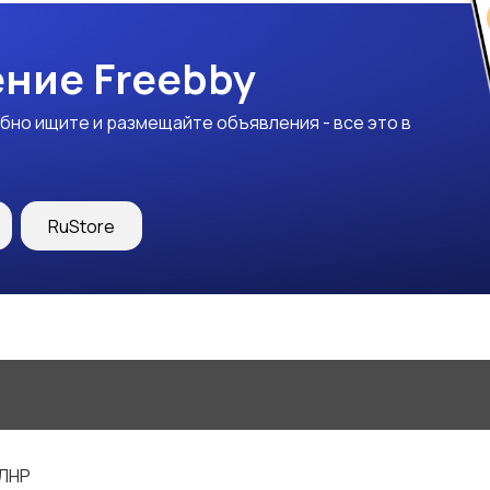
ние Freebby
бно ищите и размещайте объявления - все это в
RuStore
 ЛНР