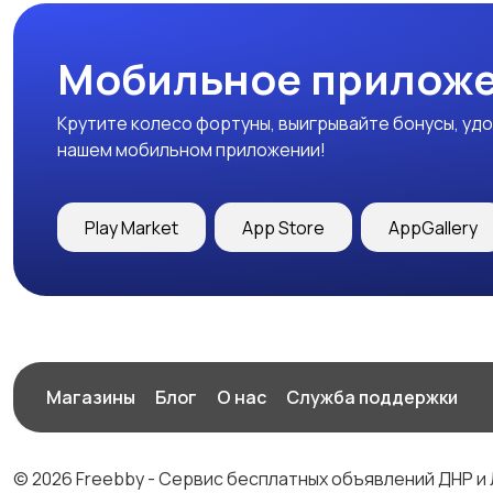
Мобильное приложе
Крутите колесо фортуны, выигрывайте бонусы, удо
нашем мобильном приложении!
Play Market
App Store
AppGallery
Магазины
Блог
О нас
Служба поддержки
© 2026 Freebby - Сервис бесплатных объявлений ДНР и