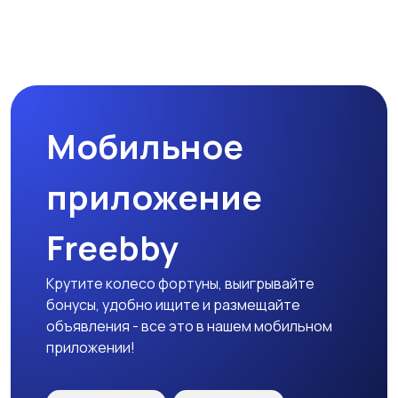
Магазины
Маркетинг и реклама
Мобильное
Медицина
Начало карьеры
приложение
Freebby
Образование и наука
Офисный персонал
Крутите колесо фортуны, выигрывайте
бонусы, удобно ищите и размещайте
объявления - все это в нашем мобильном
приложении!
Перевозки, склад,
Продажи
закупки