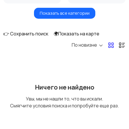
Показать все категории
Бытовые услуги и
Высший менеджмент
клининг
👉 Сохранить поиск
🌍Показать на карте
По новизне
Госслужба
Добыча сырья,
энергетика
Домашний персонал
Издательства и СМИ
Ничего не найдено
Увы, мы не нашли то, что вы искали.
Смягчите условия поиска и попробуйте еще раз.
Информационные
Искусство и
технологии
развлечения