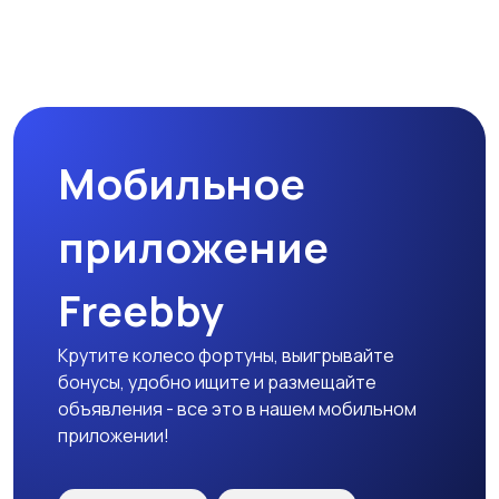
Магазины
Маркетинг и реклама
Мобильное
Медицина
Начало карьеры
приложение
Freebby
Образование и наука
Офисный персонал
Крутите колесо фортуны, выигрывайте
бонусы, удобно ищите и размещайте
объявления - все это в нашем мобильном
приложении!
Перевозки, склад,
Продажи
закупки