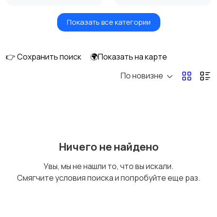
Показать все категории
Бытовые услуги и
Высший менеджмент
клининг
👉 Сохранить поиск
🌍Показать на карте
По новизне
Госслужба
Добыча сырья,
энергетика
Домашний персонал
Издательства и СМИ
Ничего не найдено
Увы, мы не нашли то, что вы искали.
Смягчите условия поиска и попробуйте еще раз.
Информационные
Искусство и
технологии
развлечения