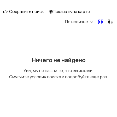
скейтбординг
гироскутеры
👉 Сохранить поиск
🌍Показать на карте
По новизне
Бильярд и боулинг
Водные виды спорта
Единоборства
Зимние виды спорта
Ничего не найдено
Увы, мы не нашли то, что вы искали.
Смягчите условия поиска и попробуйте еще раз.
Игры с мячом
Охота и рыбалка
Туризм и отдых на
Теннис, бадминтон,