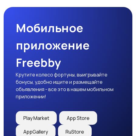
природе
дартс
Мобильное
Тренажеры и фитнес
Спортивное питание
приложение
Freebby
Другое
Крутите колесо фортуны, выигрывайте
бонусы, удобно ищите и размещайте
объявления - все это в нашем мобильном
приложении!
Play Market
App Store
AppGallery
RuStore