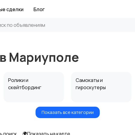
ые сделки
Блог
 в Мариуполе
Ролики и
Самокаты и
скейтбординг
гироскутеры
Показать все категории
Игры с мячом
Охота и рыбалка
ь поиск
🌍Показать на карте