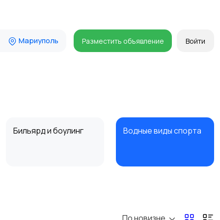
Мариуполь
Разместить объявление
Войти
Бильярд и боулинг
Водные виды спорта
Туризм и отдых на
Теннис, бадминтон,
природе
дартс
По новизне