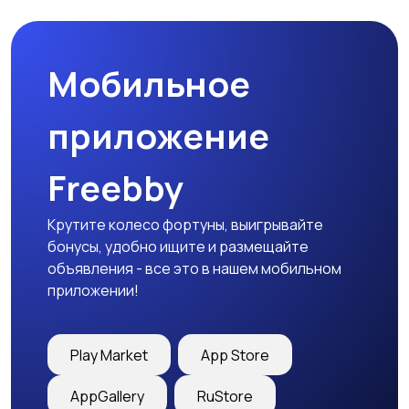
праздников
Мобильное
Изготовление на
Продукты питания и
заказ
доставка еды
приложение
Freebby
Уход за животными
Другое
Крутите колесо фортуны, выигрывайте
бонусы, удобно ищите и размещайте
объявления - все это в нашем мобильном
приложении!
Play Market
App Store
AppGallery
RuStore