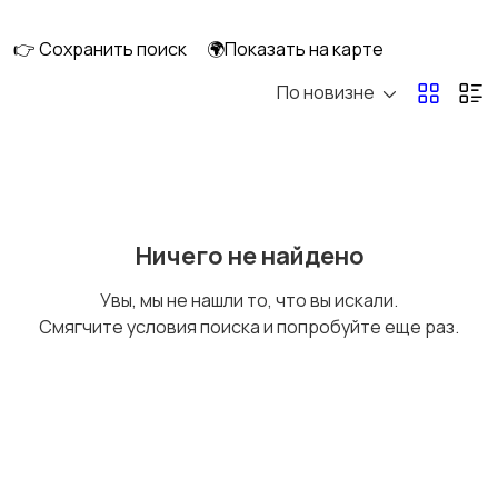
перевозки
👉 Сохранить поиск
🌍Показать на карте
По новизне
Ремонт и
IT, интернет, телеком
строительство
Деловые услуги
Уборка и клининг
Ничего не найдено
Увы, мы не нашли то, что вы искали.
Смягчите условия поиска и попробуйте еще раз.
Автоуслуги
Ремонт техники
Организация
Фото- и видеосъемка