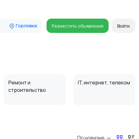
Горловка
Разместить объявление
Войти
Ремонт и
IT, интернет, телеком
строительство
Организация
Фото- и видеосъемка
праздников
По новизне