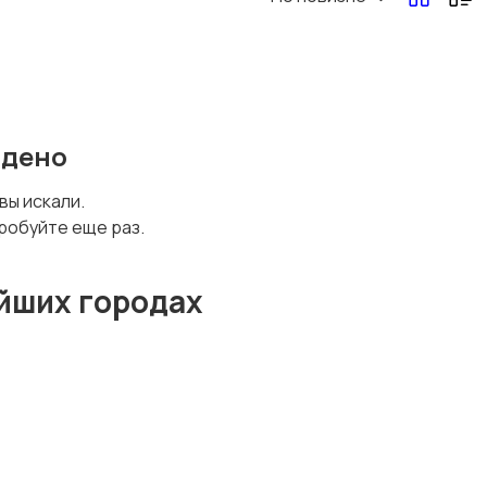
йдено
 вы искали.
робуйте еще раз.
йших городах