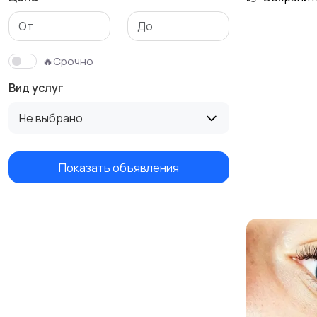
Изготовление на
Продукты питания и
заказ
доставка еды
🔥Срочно
Вид услуг
Не выбрано
Показать объявления