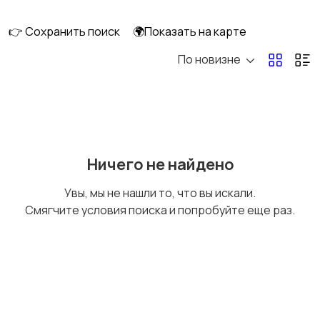
👉 Сохранить поиск
🌍Показать на карте
По новизне
Рыбки
С/х животные
Другие животные
Товары для животных
Ничего не найдено
Увы, мы не нашли то, что вы искали.
Смягчите условия поиска и попробуйте еще раз.
Аквариумистика