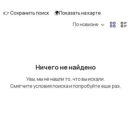
👉 Сохранить поиск
🌍Показать на карте
По новизне
Рыбки
С/х животные
Другие животные
Товары для животных
Ничего не найдено
Увы, мы не нашли то, что вы искали.
Смягчите условия поиска и попробуйте еще раз.
Аквариумистика