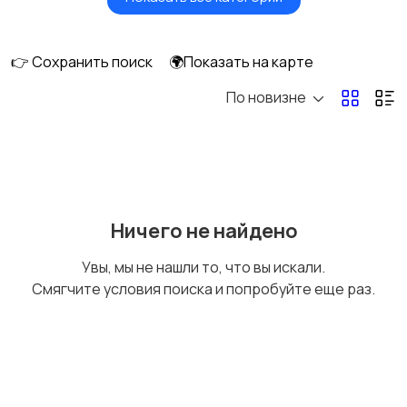
Видеонаблюдение
Объективы
👉 Сохранить поиск
🌍Показать на карте
По новизне
Фотовспышки
Аксессуары
Штативы и
Студийное
Ничего не найдено
стабилизаторы
оборудование
Увы, мы не нашли то, что вы искали.
Смягчите условия поиска и попробуйте еще раз.
Цифровые
Компактные
фоторамки
фотопринтеры