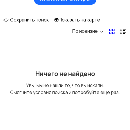
Видеонаблюдение
Объективы
👉 Сохранить поиск
🌍Показать на карте
По новизне
Фотовспышки
Аксессуары
Штативы и
Студийное
Ничего не найдено
стабилизаторы
оборудование
Увы, мы не нашли то, что вы искали.
Смягчите условия поиска и попробуйте еще раз.
Цифровые
Компактные
фоторамки
фотопринтеры