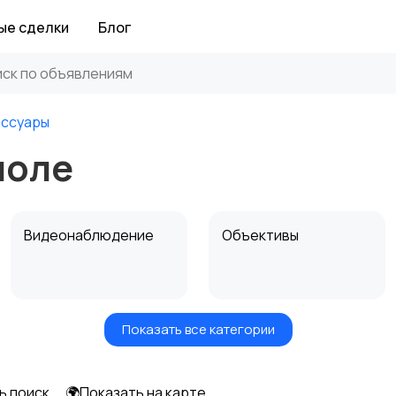
ые сделки
Блог
ессуары
поле
Видеонаблюдение
Объективы
Показать все категории
Цифровые
Компактные
фоторамки
фотопринтеры
ь поиск
🌍Показать на карте