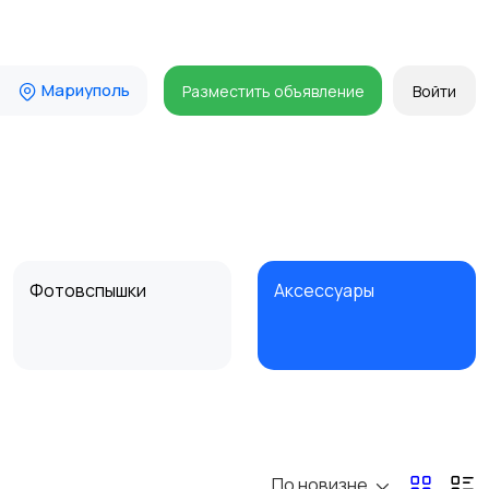
Мариуполь
Разместить объявление
Войти
Фотовспышки
Аксессуары
Бинокли и
оптические приборы
По новизне