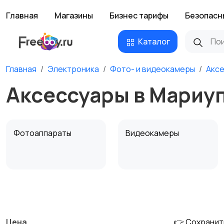
Главная
Магазины
Бизнес тарифы
Безопасн
Каталог
Главная
Электроника
Фото- и видеокамеры
Акс
Аксессуары в Мариу
Фотоаппараты
Видеокамеры
Штативы и
Студийное
стабилизаторы
оборудование
Цена
👉 Сохранит