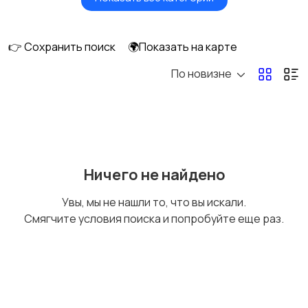
Головные уборы
Домашняя одежда
👉 Сохранить поиск
🌍Показать на карте
По новизне
Комбинезоны
Нижнее белье
Обувь
Пиджаки и костюмы
Ничего не найдено
Увы, мы не нашли то, что вы искали.
Смягчите условия поиска и попробуйте еще раз.
Рубашки
Свитеры и толстовки