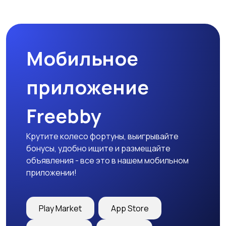
Спецодежда
Спортивная одежда
Мобильное
Футболки и поло
Штаны и шорты
приложение
Freebby
Другое
Крутите колесо фортуны, выигрывайте
бонусы, удобно ищите и размещайте
объявления - все это в нашем мобильном
приложении!
Play Market
App Store