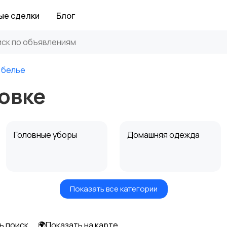
ые сделки
Блог
 белье
овке
Головные уборы
Домашняя одежда
Показать все категории
Рубашки
Свитеры и толстовки
ь поиск
🌍Показать на карте