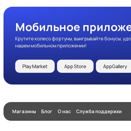
Мобильное приложе
Крутите колесо фортуны, выигрывайте бонусы, удо
нашем мобильном приложении!
Play Market
App Store
AppGallery
Магазины
Блог
О нас
Служба поддержки