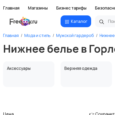
Главная
Магазины
Бизнес тарифы
Безопасн
Каталог
Главная
Мода и стиль
Мужской гардероб
Нижнее
Нижнее белье в Горл
Аксессуары
Верхняя одежда
Обувь
Пиджаки и костюмы
Цена
👉 Сохранит