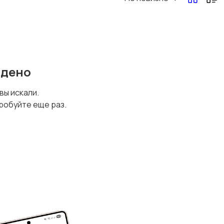
йдено
 вы искали.
робуйте еще раз.