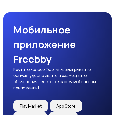
Спецодежда
Спортивная одежда
Мобильное
Футболки и поло
Штаны и шорты
приложение
Freebby
Другое
Крутите колесо фортуны, выигрывайте
бонусы, удобно ищите и размещайте
объявления - все это в нашем мобильном
приложении!
Play Market
App Store