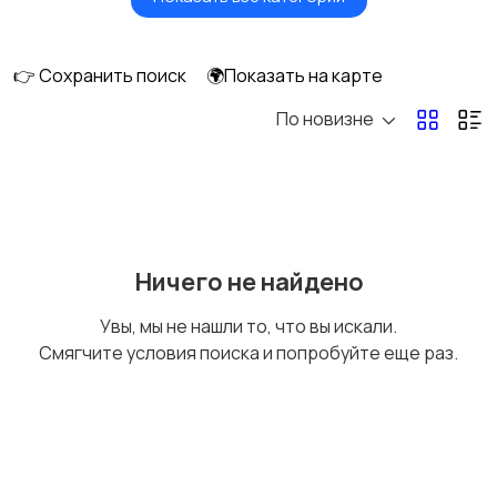
Головные уборы
Домашняя одежда
👉 Сохранить поиск
🌍Показать на карте
По новизне
Комбинезоны
Нижнее белье
Обувь
Пиджаки и костюмы
Ничего не найдено
Увы, мы не нашли то, что вы искали.
Смягчите условия поиска и попробуйте еще раз.
Рубашки
Свитеры и толстовки