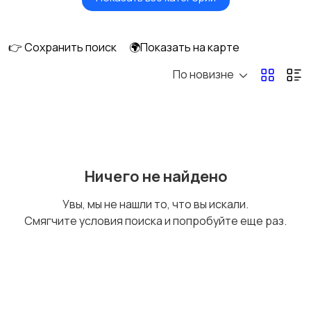
Головные уборы
Домашняя одежда
👉 Сохранить поиск
🌍Показать на карте
По новизне
Комбинезоны
Нижнее белье
Обувь
Пиджаки и костюмы
Ничего не найдено
Увы, мы не нашли то, что вы искали.
Смягчите условия поиска и попробуйте еще раз.
Рубашки
Свитеры и толстовки
1