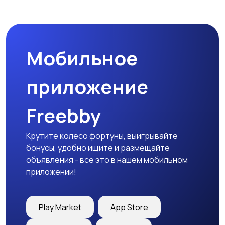
Спецодежда
Спортивная одежда
Мобильное
Футболки и поло
Штаны и шорты
приложение
Freebby
Другое
Крутите колесо фортуны, выигрывайте
бонусы, удобно ищите и размещайте
объявления - все это в нашем мобильном
приложении!
Play Market
App Store