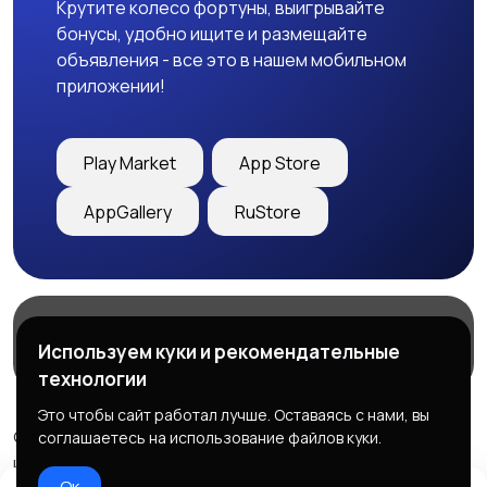
Крутите колесо фортуны, выигрывайте
бонусы, удобно ищите и размещайте
объявления - все это в нашем мобильном
приложении!
Play Market
App Store
AppGallery
RuStore
Магазины
Блог
О нас
Используем куки и рекомендательные
Служба поддержки
технологии
Это чтобы сайт работал лучше. Оставаясь с нами, вы
© 2026 Freebby - Сервис бесплатных объявлений ДНР
соглашаетесь на использование файлов куки.
и ЛНР
Ок