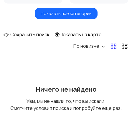
Показать все категории
Игры для приставок и
Книги и журналы
ПК
👉 Сохранить поиск
🌍Показать на карте
По новизне
Коллекционирование
Материалы для
творчества
Музыкальные
Настольные игры
Ничего не найдено
инструменты
Увы, мы не нашли то, что вы искали.
Смягчите условия поиска и попробуйте еще раз.
Другое