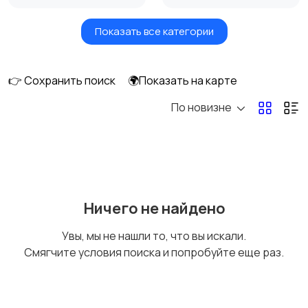
Показать все категории
Игры для приставок и
Книги и журналы
ПК
👉 Сохранить поиск
🌍Показать на карте
По новизне
Коллекционирование
Материалы для
творчества
Музыкальные
Настольные игры
Ничего не найдено
инструменты
Увы, мы не нашли то, что вы искали.
Смягчите условия поиска и попробуйте еще раз.
Другое