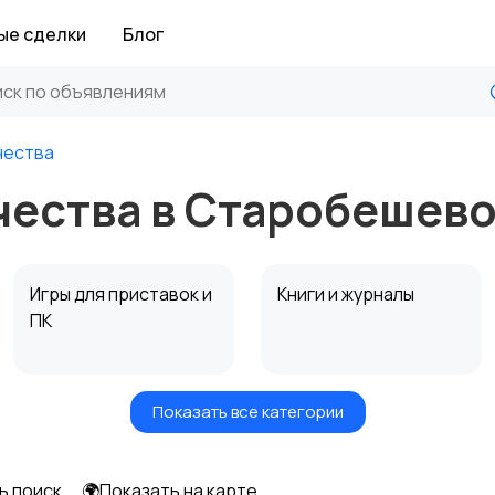
ые сделки
Блог
чества
чества в Старобешев
Игры для приставок и
Книги и журналы
ПК
Показать все категории
Другое
ь поиск
🌍Показать на карте