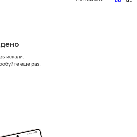
йдено
 вы искали.
робуйте еще раз.