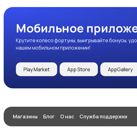
Мобильное приложе
Крутите колесо фортуны, выигрывайте бонусы, удо
нашем мобильном приложении!
Play Market
App Store
AppGallery
Магазины
Блог
О нас
Служба поддержки