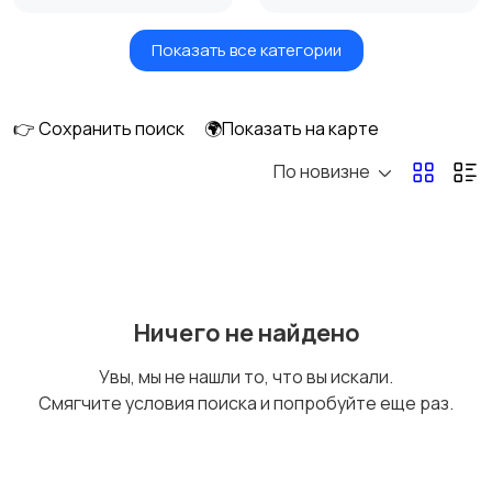
Показать все категории
Игры для приставок и
Книги и журналы
ПК
👉 Сохранить поиск
🌍Показать на карте
По новизне
Коллекционирование
Материалы для
творчества
Музыкальные
Настольные игры
Ничего не найдено
инструменты
Увы, мы не нашли то, что вы искали.
Смягчите условия поиска и попробуйте еще раз.
Другое