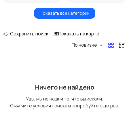
Показать все категории
Игры для приставок и
Книги и журналы
ПК
👉 Сохранить поиск
🌍Показать на карте
По новизне
Коллекционирование
Материалы для
творчества
Музыкальные
Настольные игры
Ничего не найдено
инструменты
Увы, мы не нашли то, что вы искали.
Смягчите условия поиска и попробуйте еще раз.
Другое