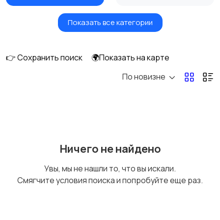
Показать все категории
Вентиляторы
Обогреватели
👉 Сохранить поиск
🌍Показать на карте
По новизне
Газовые и
Кондиционеры и
электрические котлы
сплит-системы
Водонагреватели
Ничего не найдено
Увы, мы не нашли то, что вы искали.
Смягчите условия поиска и попробуйте еще раз.