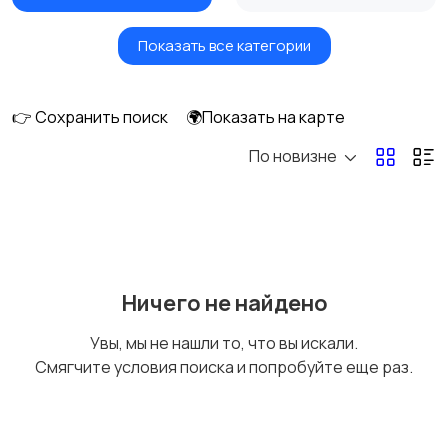
Показать все категории
Вентиляторы
Обогреватели
👉 Сохранить поиск
🌍Показать на карте
По новизне
Газовые и
Кондиционеры и
электрические котлы
сплит-системы
Водонагреватели
Ничего не найдено
Увы, мы не нашли то, что вы искали.
Смягчите условия поиска и попробуйте еще раз.