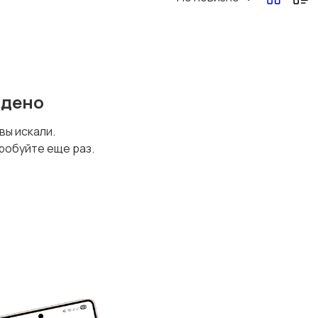
йдено
 вы искали.
робуйте еще раз.