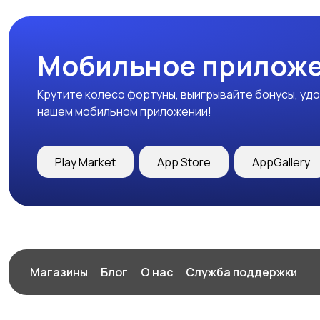
Мобильное приложе
Крутите колесо фортуны, выигрывайте бонусы, удо
нашем мобильном приложении!
Play Market
App Store
AppGallery
Магазины
Блог
О нас
Служба поддержки