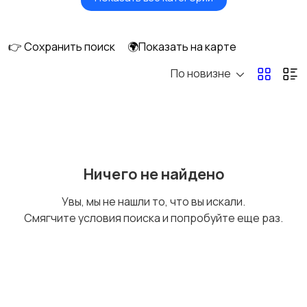
Посудомоечные
Стиральные машины
машины
👉 Сохранить поиск
🌍Показать на карте
По новизне
Плиты, духовые
Холодильники и
шкафы и варочные
морозильные камеры
панели
Ничего не найдено
Увы, мы не нашли то, что вы искали.
Смягчите условия поиска и попробуйте еще раз.