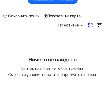
Посудомоечные
Стиральные машины
машины
👉 Сохранить поиск
🌍Показать на карте
По новизне
Плиты, духовые
Холодильники и
шкафы и варочные
морозильные камеры
панели
Ничего не найдено
Увы, мы не нашли то, что вы искали.
Смягчите условия поиска и попробуйте еще раз.