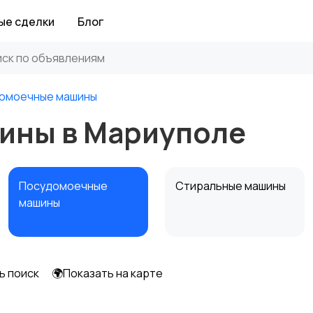
ые сделки
Блог
омоечные машины
ины в Мариуполе
Посудомоечные
Стиральные машины
машины
ь поиск
🌍Показать на карте