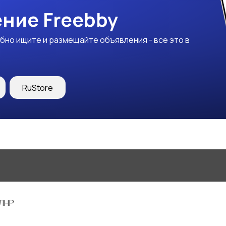
ние Freebby
бно ищите и размещайте объявления - все это в
RuStore
 ЛНР