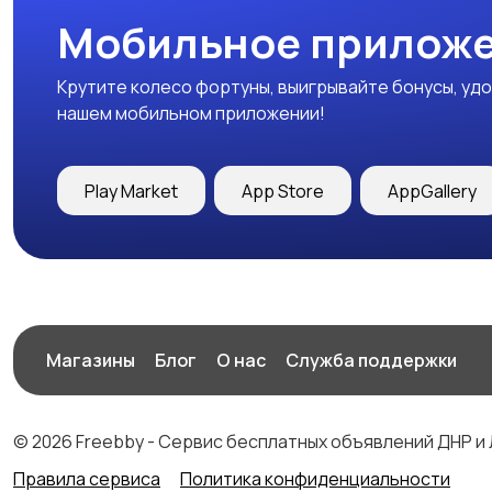
Мобильное приложе
Крутите колесо фортуны, выигрывайте бонусы, удо
нашем мобильном приложении!
Play Market
App Store
AppGallery
Магазины
Блог
О нас
Служба поддержки
© 2026 Freebby - Сервис бесплатных объявлений ДНР и
Правила сервиса
Политика конфиденциальности