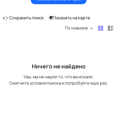
Мониторы
Клавиатуры и мыши
👉 Сохранить поиск
🌍Показать на карте
По новизне
Оргтехника и
Сетевое
расходники
оборудование
Мультимедиа
Накопители данных и
Ничего не найдено
картридеры
Увы, мы не нашли то, что вы искали.
Смягчите условия поиска и попробуйте еще раз.
Программное
Рули, джойстики,
обеспечение
геймпады