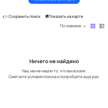
Мониторы
Клавиатуры и мыши
👉 Сохранить поиск
🌍Показать на карте
По новизне
Оргтехника и
Сетевое
расходники
оборудование
Мультимедиа
Накопители данных и
Ничего не найдено
картридеры
Увы, мы не нашли то, что вы искали.
Смягчите условия поиска и попробуйте еще раз.
Программное
Рули, джойстики,
обеспечение
геймпады