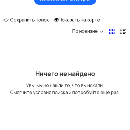
Мониторы
Клавиатуры и мыши
👉 Сохранить поиск
🌍Показать на карте
По новизне
Оргтехника и
Сетевое
расходники
оборудование
Мультимедиа
Накопители данных и
Ничего не найдено
картридеры
Увы, мы не нашли то, что вы искали.
Смягчите условия поиска и попробуйте еще раз.
Программное
Рули, джойстики,
обеспечение
геймпады