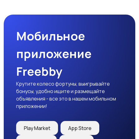
Наушники
Микрофоны
Мобильное
Аксессуары
приложение
Freebby
Крутите колесо фортуны, выигрывайте
бонусы, удобно ищите и размещайте
объявления - все это в нашем мобильном
приложении!
Play Market
App Store