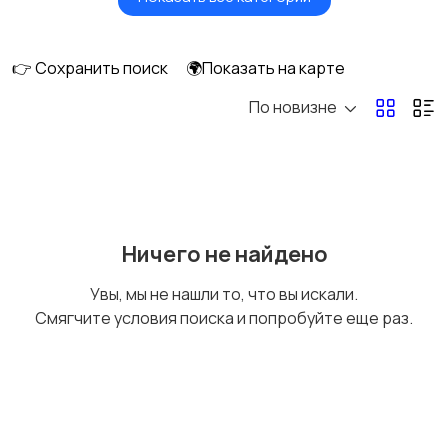
Акустика, колонки,
Домашние
сабвуферы
кинотеатры
👉 Сохранить поиск
🌍Показать на карте
По новизне
DVD, Blu-ray и
Музыкальные центры
медиаплееры
и магнитолы
MP3-плееры и
Электронные книги
Ничего не найдено
портативное аудио
Увы, мы не нашли то, что вы искали.
Смягчите условия поиска и попробуйте еще раз.
Спутниковое и
Аудиоусилители и
цифровое ТВ
ресиверы