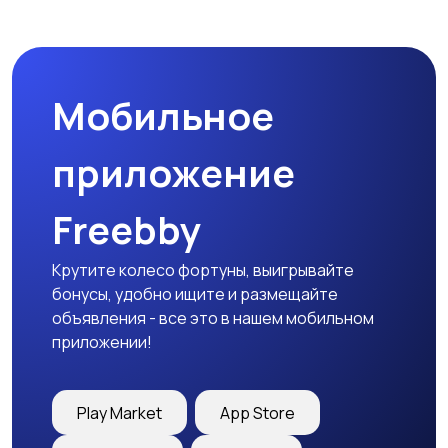
Наушники
Микрофоны
Мобильное
Аксессуары
приложение
Freebby
Крутите колесо фортуны, выигрывайте
бонусы, удобно ищите и размещайте
объявления - все это в нашем мобильном
приложении!
Play Market
App Store