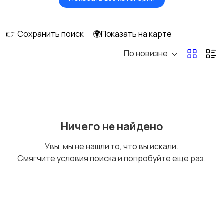
Акустика, колонки,
Домашние
сабвуферы
кинотеатры
👉 Сохранить поиск
🌍Показать на карте
По новизне
DVD, Blu-ray и
Музыкальные центры
медиаплееры
и магнитолы
MP3-плееры и
Электронные книги
Ничего не найдено
портативное аудио
Увы, мы не нашли то, что вы искали.
Смягчите условия поиска и попробуйте еще раз.
Спутниковое и
Аудиоусилители и
цифровое ТВ
ресиверы