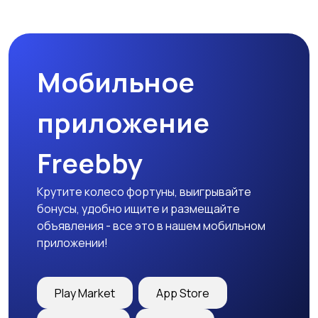
Наушники
Микрофоны
Мобильное
Аксессуары
приложение
Freebby
Крутите колесо фортуны, выигрывайте
бонусы, удобно ищите и размещайте
объявления - все это в нашем мобильном
приложении!
Play Market
App Store