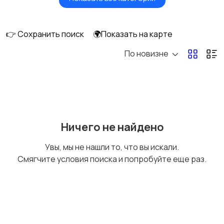
Акустика, колонки,
Домашние
сабвуферы
кинотеатры
👉 Сохранить поиск
🌍Показать на карте
По новизне
DVD, Blu-ray и
Музыкальные центры
медиаплееры
и магнитолы
MP3-плееры и
Электронные книги
Ничего не найдено
портативное аудио
Увы, мы не нашли то, что вы искали.
Смягчите условия поиска и попробуйте еще раз.
Спутниковое и
Аудиоусилители и
цифровое ТВ
ресиверы