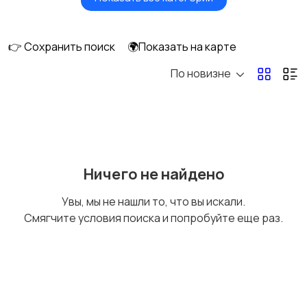
Умные часы и
Стационарные
браслеты
телефоны
👉 Сохранить поиск
🌍Показать на карте
По новизне
Рации и спутниковые
Запчасти
телефоны
Внешние
Аксессуары
Ничего не найдено
аккумуляторы
Увы, мы не нашли то, что вы искали.
Смягчите условия поиска и попробуйте еще раз.