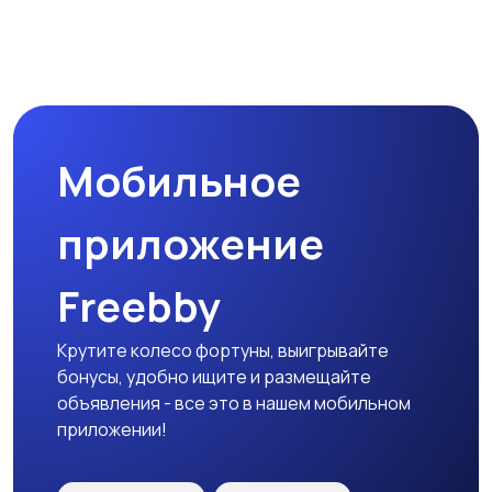
Наушники
Микрофоны
Мобильное
Аксессуары
приложение
Freebby
Крутите колесо фортуны, выигрывайте
бонусы, удобно ищите и размещайте
объявления - все это в нашем мобильном
приложении!