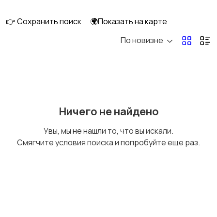
👉 Сохранить поиск
🌍Показать на карте
По новизне
Мототехника
Спецтехника
Сельхозтехника
Другой транспорт
Ничего не найдено
Увы, мы не нашли то, что вы искали.
Смягчите условия поиска и попробуйте еще раз.
Прицепы, дома на
Воздушный
колесах
транспорт