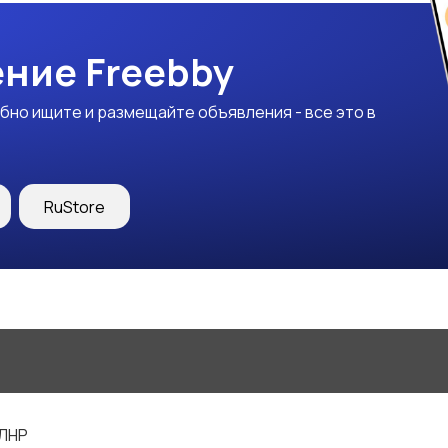
ние Freebby
бно ищите и размещайте объявления - все это в
RuStore
 ЛНР