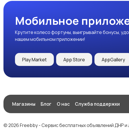
Мобильное приложе
Крутите колесо фортуны, выигрывайте бонусы, удо
нашем мобильном приложении!
Play Market
App Store
AppGallery
Магазины
Блог
О нас
Служба поддержки
© 2026 Freebby - Сервис бесплатных объявлений ДНР и