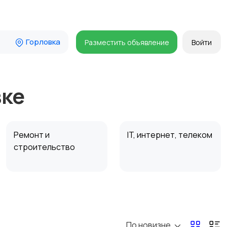
Горловка
Разместить объявление
Войти
вке
Ремонт и
IT, интернет, телеком
строительство
Организация
Фото- и видеосъемка
праздников
По новизне