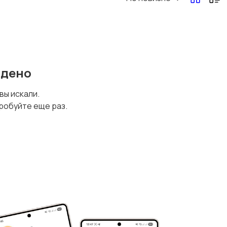
йдено
 вы искали.
робуйте еще раз.