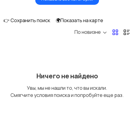
Игры для приставок и
Книги и журналы
ПК
👉 Сохранить поиск
🌍Показать на карте
По новизне
Коллекционирование
Материалы для
творчества
Музыкальные
Настольные игры
Ничего не найдено
инструменты
Увы, мы не нашли то, что вы искали.
Смягчите условия поиска и попробуйте еще раз.
Другое