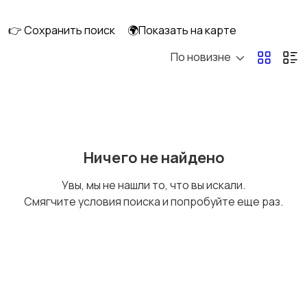
клининг
👉 Сохранить поиск
🌍Показать на карте
По новизне
Госслужба
Добыча сырья,
энергетика
Домашний персонал
Издательства и СМИ
Ничего не найдено
Увы, мы не нашли то, что вы искали.
Смягчите условия поиска и попробуйте еще раз.
Информационные
Искусство и
технологии
развлечения
Магазины
Маркетинг и реклама