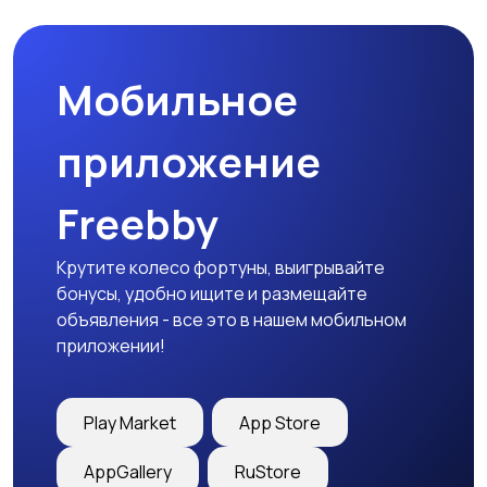
Мобильное
Медицина
Начало карьеры
приложение
Freebby
Образование и наука
Офисный персонал
Крутите колесо фортуны, выигрывайте
бонусы, удобно ищите и размещайте
объявления - все это в нашем мобильном
приложении!
Перевозки, склад,
Продажи
закупки
Play Market
App Store
AppGallery
RuStore