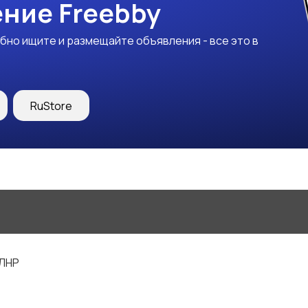
ние Freebby
бно ищите и размещайте объявления - все это в
RuStore
 ЛНР