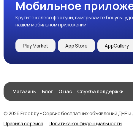
Мобильное приложе
Крутите колесо фортуны, выигрывайте бонусы, удо
нашем мобильном приложении!
Play Market
App Store
AppGallery
Магазины
Блог
О нас
Служба поддержки
© 2026 Freebby - Сервис бесплатных объявлений ДНР и
Правила сервиса
Политика конфиденциальности