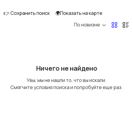
👉 Сохранить поиск
🌍Показать на карте
По новизне
Уход за волосами
Уход за кожей
Тату и татуаж
Солярии и загар
Ничего не найдено
Увы, мы не нашли то, что вы искали.
Смягчите условия поиска и попробуйте еще раз.
Средства для
Другое
гигиены